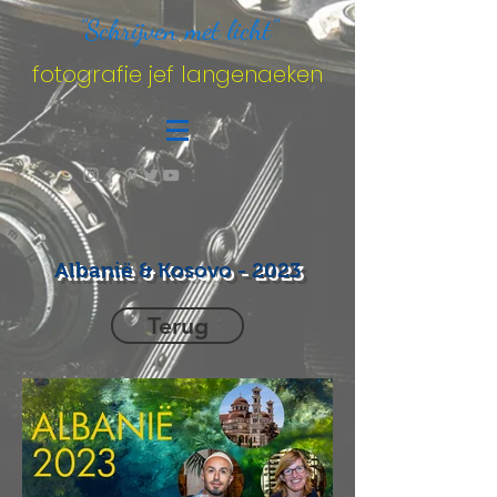
"Schrijven met licht"
fotografie jef langenaeken
Albanië & Kosovo - 2023
Terug