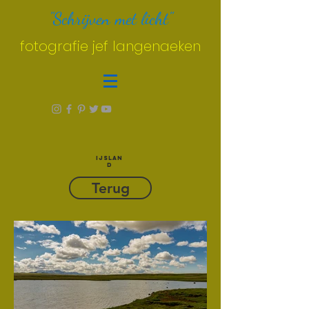
"Schrijven met licht"
fotografie jef langenaeken
IJSLAN
D
Terug