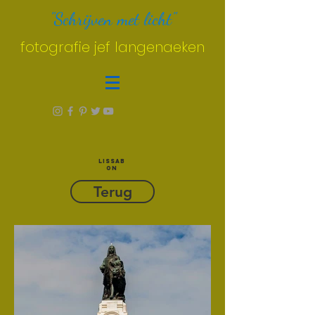
"Schrijven met licht"
fotografie jef langenaeken
LISSAB
ON
Terug