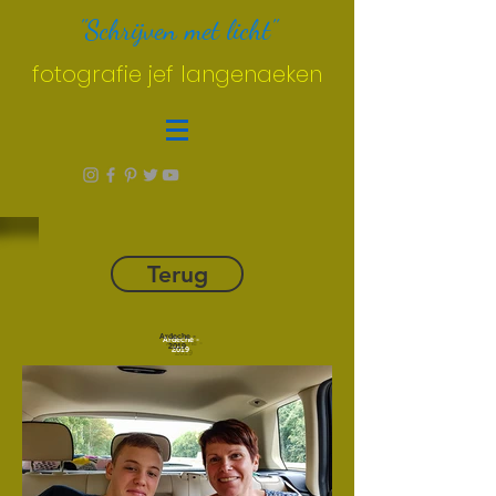
"Schrijven met licht"
fotografie jef langenaeken
Terug
Ardeche -
2019