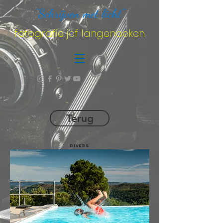
"Schrijven met licht"
fotografie jef langenaeken
Terug
divers